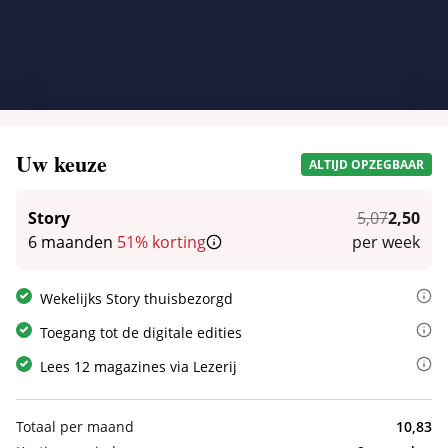
Story
5.07
2,50
Uw keuze
ALTIJD OPZEGBAAR
6 maanden
51% korting
per week
Story
5,07
2,50
6 maanden
51% korting
per week
Story is hét tijdschrift voor liefhebbers van showbizz- en royal
Wekelijks Story thuisbezorgd
Abonnees lezen Story ook gratis op hun tablet of telefoon via de
Toegang tot de digitale edities
Bij dit abonnement leest u nu 12 magazines via de app en website 
Lees 12 magazines via Lezerij
Totaal per maand
10,83