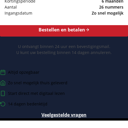
Kortingsperiode
6 maanden
Aantal
26 nummers
Ingangsdatum
Zo snel mogelijk
Bestellen en betalen
U ontvangt binnen 24 uur een bevestigingsmail.
U kunt uw bestelling binnen 14 dagen annuleren.
Altijd opzegbaar
Zo snel mogelijk thuis geleverd
Start direct met digitaal lezen
14 dagen bedenktijd
Veelgestelde vragen