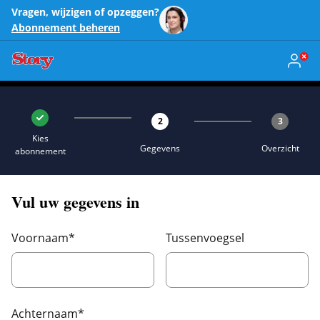
Vragen, wijzigen of opzeggen?
Abonnement beheren
2
3
Kies
Gegevens
Overzicht
abonnement
Vul uw gegevens in
Voornaam
*
Tussenvoegsel
Achternaam
*